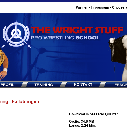
Partner
•
Impressum
•
Choose y
ning - Fallübungen
Download
in besserer Qualität
Größe: 34,6 MB
Länge: 2:24 Min.